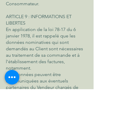
Consommateur.
ARTICLE 9 : INFORMATIONS ET
LIBERTES
En application de la loi 78-17 du 6
janvier 1978, il est rappelé que les
données nominatives qui sont
demandés au Client sont nécessaires
au traitement de sa commande et à
l'établissement des factures,
notamment.
Ces données peuvent être
communiquées aux éventuels
partenaires du Vendeur chargés de
l'exécution, du traitement, de la
gestion et du paiement des
commandes.
Le traitement des informations
communiquées par l'intermédiaire du
site internet
www.letisanierdoc.com
a