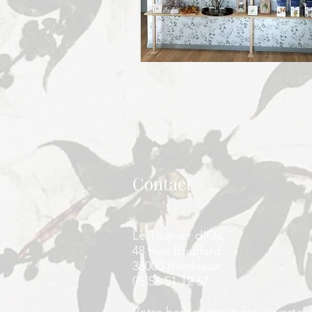
Contact
Le Tisanier d'Oc
48 Rue Bouffard
33000 Bordeaux
05 56 51 12 67