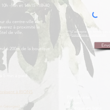
 10h -13h et 14h15 -18h30
ur du centre-ville de
verez à proximité le
J’accepte les termes et 
tel de ville.
conditions d'utilisation
Env
land à 200m de la boutique
à 5 min à pied
présent à RIONS
Plan du site
Accueil
on Georges)
Boutique en ligne