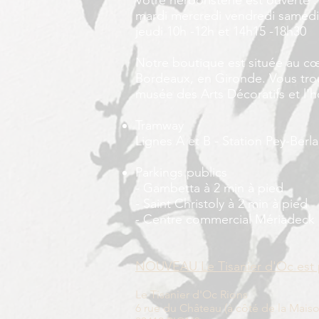
Votre herboristerie est ouverte :
mardi mercredi vendredi samedi
jeudi 10h -12h et 14h15 -18h30
Notre boutique est située au cœ
Bordeaux, en Gironde. Vous trou
musée des Arts Décoratifs et l'hô
Tramway
Lignes A et B - Station Pey-Ber
Parkings publics
- Gambetta à 2 min à pied
- Saint Christoly à 2 min à pied
- Centre commercial Mériadeck 
NOUVEAU Le Tisanier d'Oc est 
Le Tisanier d'Oc Rions
6 rue du Château (à côté de la Mais