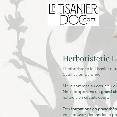
A
Herboristerie L
L’herboristerie le Tisanier d
Cadillac en Garonne
Nous sommes au cœur du villa
Nous proposons un
grand ch
naturels en circuits courts
Des
formations en phytothér
Vous p
ouvez deman
der le 