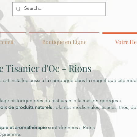
ccueil
Boutique en Ligne
Votre He
e Tisanier d'Oc - Rions
’oc est installée aussi à la campagne dans la magnifique cité mé
ge historique près du restaurant « la maison georges »
oix de produits naturels
: plantes médicinales, tisanes, thés, é
apie et aromathérapie
sont données à Rions
programme.