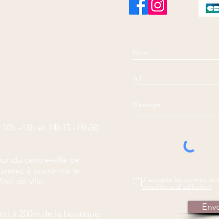
 10h -13h et 14h15 -18h30
ur du centre-ville de
verez à proximité le
J’accepte les termes et 
tel de ville.
conditions d'utilisation
Env
land à 200m de la boutique