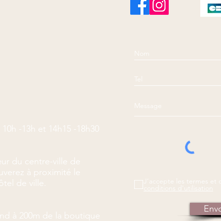
 10h -13h et 14h15 -18h30
ur du centre-ville de
verez à proximité le
J’accepte les termes et 
tel de ville.
conditions d'utilisation
Env
land à 200m de la boutique