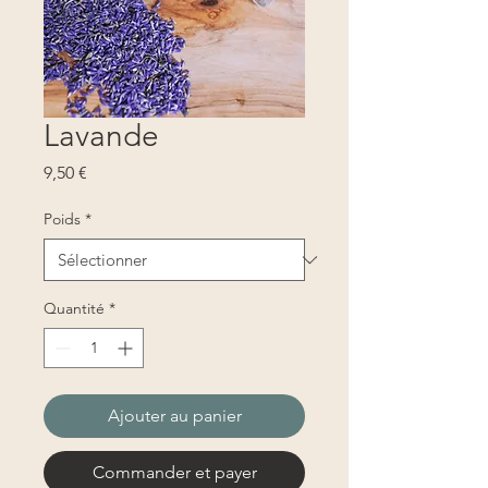
Lavande
Prix
9,50 €
Poids
*
Quantité
*
Ajouter au panier
Commander et payer